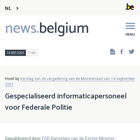
NL
news.
belgium
Main
navigation
MENU
Faceb
Tw
14 SEP 2001
17:00
Hoort bij
Verslag van de vergadering van de Ministerraad van 14 september
2001
Gespecialiseerd informaticapersoneel
voor Federale Politie
Gepubliceerd door
FOD Kanselarij van de Eerste Minister -