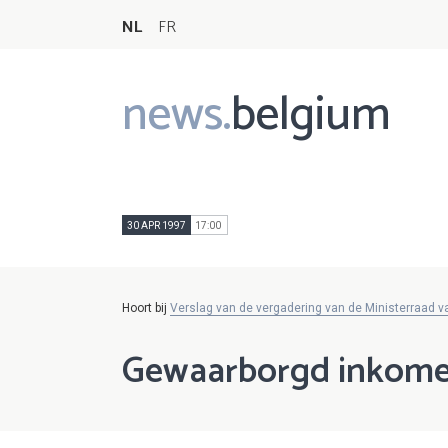
NL
FR
news.
belgium
Main
navigation
30 APR 1997
17:00
Hoort bij
Verslag van de vergadering van de Ministerraad va
Gewaarborgd inkome