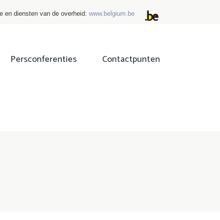
ie en diensten van de overheid:
www.belgium.be
Persconferenties
Contactpunten
ok
tter