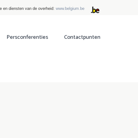
ie en diensten van de overheid:
www.belgium.be
Persconferenties
Contactpunten
ok
tter