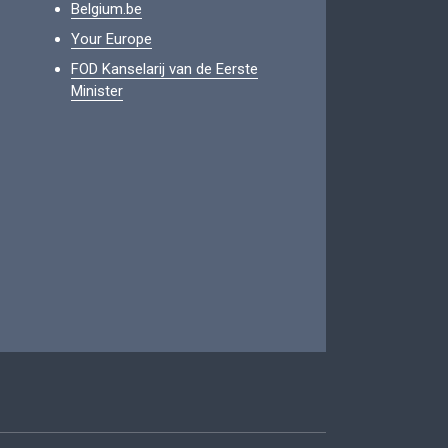
Belgium.be
Your Europe
FOD Kanselarij van de Eerste
Minister