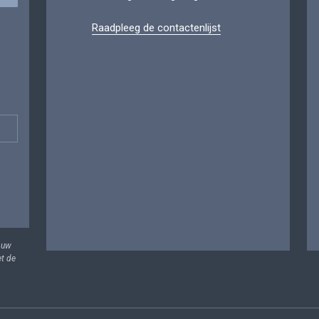
Raadpleeg de contactenlijst
 uw
et de