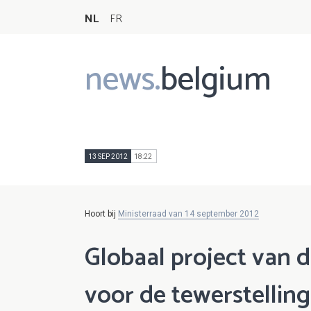
NL
FR
news.
belgium
Main
navigation
13 SEP 2012
18:22
Hoort bij
Ministerraad van 14 september 2012
Globaal project van 
voor de tewerstellin