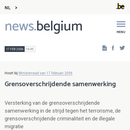
NL
news.
belgium
Main
navigation
MENU
Faceb
Tw
17 FEB 2006
16:00
Hoort bij
Ministerraad van 17 februari 2006
Grensoverschrijdende samenwerking
Versterking van de grensoverschrijdende
samenwerking in de strijd tegen het terrorisme, de
grensoverschrijdende criminaliteit en de illegale
migratie