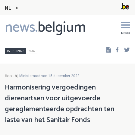
NL
news.
belgium
Main
navigation
MENU
Faceb
Tw
15 DEC 2023
18:34
Hoort bij
Ministerraad van 15 december 2023
Harmonisering vergoedingen
dierenartsen voor uitgevoerde
gereglementeerde opdrachten ten
laste van het Sanitair Fonds