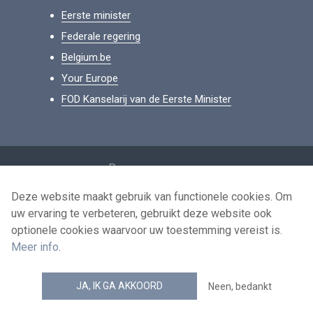
Eerste minister
Federale regering
Belgium.be
Your Europe
FOD Kanselarij van de Eerste Minister
Footer
Persoonsgegevens
Voorwaarden voor het hergebruik
Deze website maakt gebruik van functionele cookies. Om
uw ervaring te verbeteren, gebruikt deze website ook
Contacteer ons
optionele cookies waarvoor uw toestemming vereist is.
Toegankelijkheid
Meer info
.
news.belgium RSS feed
JA, IK GA AKKOORD
Neen, bedankt
© 2026 - news.belgium.be