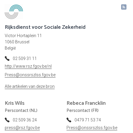
Rijksdienst voor Sociale Zekerheid
Victor Hortaplein 11
1060 Brussel
België
02 509 31 11
http://www.rsz.fgov.be/nl
Press@onssrszlss.fgov.be
Alle artikelen van deze bron
Kris
Wils
Rebeca
Francklin
Perscontact (NL)
Perscontact (FR)
02 509 36 24
0479 71 53 74
press@rsz.fgov.be
Press@onssrszlss.fgov.be