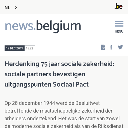
NL
news.
belgium
Main
navigation
MENU
Faceb
Tw
19 DEC 2019
15:22
Herdenking 75 jaar sociale zekerheid:
sociale partners bevestigen
uitgangspunten Sociaal Pact
Op 28 december 1944 werd de Besluitwet
betreffende de maatschappelijke zekerheid der
arbeiders ondertekend. Het was de start van zowel
de moderne sociale zekerheid als van de Rijksdienst