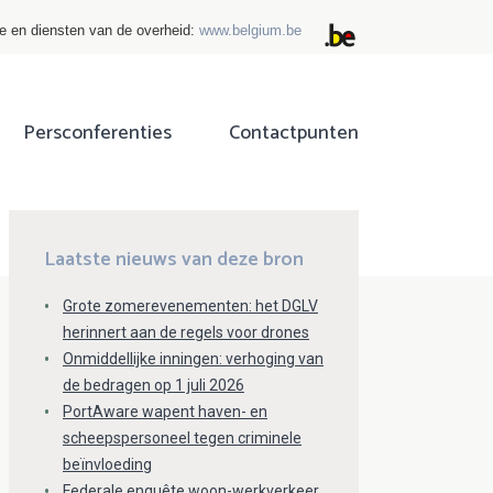
ie en diensten van de overheid:
www.belgium.be
Persconferenties
Contactpunten
ok
tter
Laatste nieuws van deze bron
Grote zomerevenementen: het DGLV
herinnert aan de regels voor drones
Onmiddellijke inningen: verhoging van
de bedragen op 1 juli 2026
PortAware wapent haven- en
scheepspersoneel tegen criminele
beïnvloeding
Federale enquête woon-werkverkeer