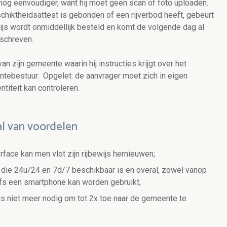
nog eenvoudiger, want hij moet geen scan of foto uploaden.
schiktheidsattest is gebonden of een rijverbod heeft, gebeurt
ijs wordt onmiddellijk besteld en komt de volgende dag al
schreven.
an zijn gemeente waarin hij instructies krijgt over het
entebestuur. Opgelet: de aanvrager moet zich in eigen
titeit kan controleren.
al van voordelen
erface kan men vlot zijn rijbewijs hernieuwen;
 die 24u/24 en 7d/7 beschikbaar is en overal, zowel vanop
fs een smartphone kan worden gebruikt;
 is niet meer nodig om tot 2x toe naar de gemeente te