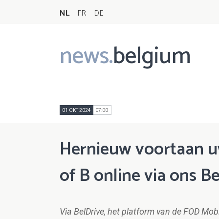
NL
FR
DE
news.
belgium
Main
navigation
01 OKT 2024
07:00
Hernieuw voortaan uw
of B online via ons B
Via BelDrive, het platform van de FOD Mobi