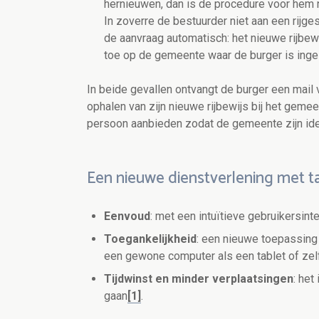
hernieuwen, dan is de procedure voor hem 
In zoverre de bestuurder niet aan een rijge
de aanvraag automatisch: het nieuwe rijbew
toe op de gemeente waar de burger is inge
In beide gevallen ontvangt de burger een mail v
ophalen van zijn nieuwe rijbewijs bij het geme
persoon aanbieden zodat de gemeente zijn iden
Een nieuwe dienstverlening met t
Eenvoud
: met een intuïtieve gebruikersint
Toegankelijkheid
: een nieuwe toepassing
een gewone computer als een tablet of zel
Tijdwinst en minder verplaatsingen
: het
gaan
[1]
.