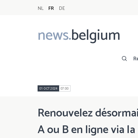
NL
FR
DE
news.
belgium
Main
navigation
R
01 OCT 2024
07:00
Renouvelez désormai
A ou B en ligne via l