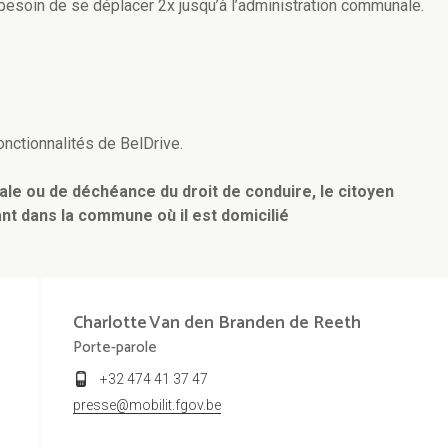
 besoin de se déplacer 2x jusqu’à l’administration communale.
onctionnalités de BelDrive.
ale ou de déchéance du droit de conduire, le citoyen
nt dans la commune où il est domicilié
Charlotte
Van den Branden de Reeth
Porte-parole
+32 474 41 37 47
presse@mobilit.fgov.be