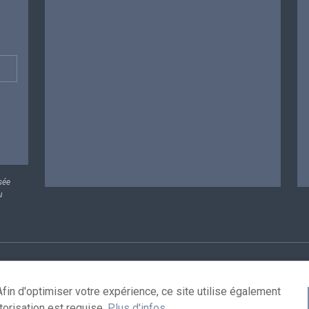
sée
u
rsonnelles
Conditions de réutilisation
Contactez-nous
A
fin d'optimiser votre expérience, ce site utilise également
torisation est requise.
Plus d'infos
.