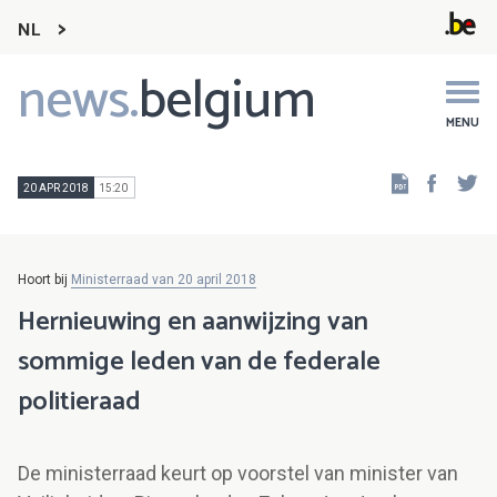
NL
news.
belgium
Main
navigation
MENU
Faceb
Tw
20 APR 2018
15:20
Hoort bij
Ministerraad van 20 april 2018
Hernieuwing en aanwijzing van
sommige leden van de federale
politieraad
De ministerraad keurt op voorstel van minister van