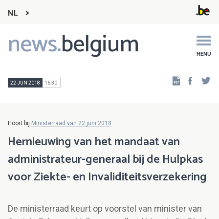
NL
news.
belgium
Main
navigation
MENU
Faceb
Tw
22 JUN 2018
16:30
Hoort bij
Ministerraad van 22 juni 2018
Hernieuwing van het mandaat van
administrateur-generaal bij de Hulpkas
voor Ziekte- en Invaliditeitsverzekering
De ministerraad keurt op voorstel van minister van