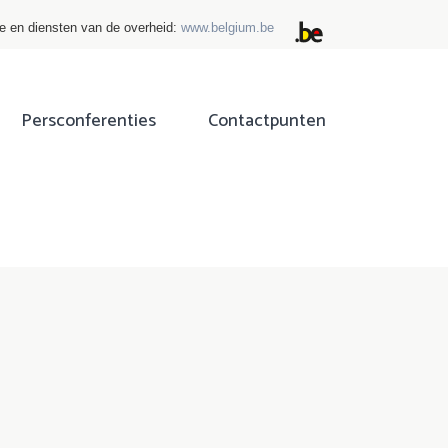
ie en diensten van de overheid:
www.belgium.be
Persconferenties
Contactpunten
ok
tter