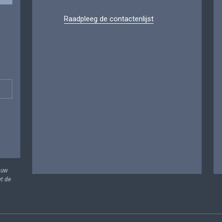
Raadpleeg de contactenlijst
 uw
et de