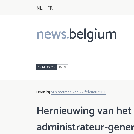
NL
FR
news.
belgium
Main
navigation
22 FEB 2018
15:09
Hoort bij
Ministerraad van 22 februari 2018
Hernieuwing van het
administrateur-genera