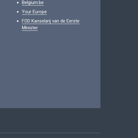
Belgium.be
Your Europe
FOD Kanselarij van de Eerste
Minister