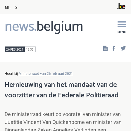
NL
news.
belgium
Main
navigation
MENU
Faceb
Tw
26 FEB 2021
18:33
Hoort bij
Ministerraad van 26 februari 2021
Hernieuwing van het mandaat van de
voorzitter van de Federale Politieraad
De ministerraad keurt op voorstel van minister van
Justitie Vincent Van Quickenborne en minister van
Binnenlandse Zaken Annelies Verlinden een