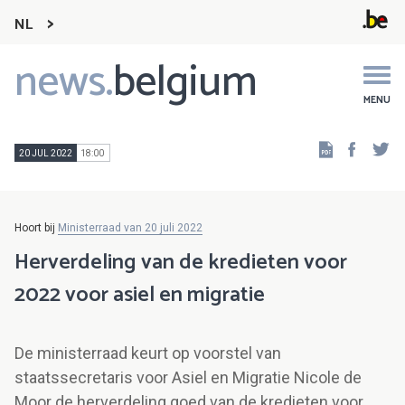
NL
news.
belgium
Main
navigation
MENU
Faceb
Tw
20 JUL 2022
18:00
Hoort bij
Ministerraad van 20 juli 2022
Herverdeling van de kredieten voor
2022 voor asiel en migratie
De ministerraad keurt op voorstel van
staatssecretaris voor Asiel en Migratie Nicole de
Moor de herverdeling goed van de kredieten voor