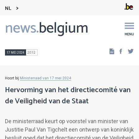
NL
news.
belgium
Main
navigation
MENU
Faceb
Tw
17 MEI 2024
20:12
Hoort bij
Ministerraad van 17 mei 2024
Hervorming van het directiecomité van
de Veiligheid van de Staat
De ministerraad keurt op voorstel van minister van
Justitie Paul Van Tigchelt een ontwerp van koninklijk
besluit goed dat het directiecomité van de Veiligheid