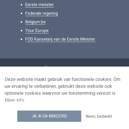
Eerste minister
Federale regering
Belgium.be
Your Europe
FOD Kanselarij van de Eerste Minister
Footer
Persoonsgegevens
Voorwaarden voor het hergebruik
Deze website maakt gebruik van functionele cookies. Om
uw ervaring te verbeteren, gebruikt deze website ook
Contacteer ons
optionele cookies waarvoor uw toestemming vereist is.
Toegankelijkheid
Meer info
.
news.belgium RSS feed
JA, IK GA AKKOORD
Neen, bedankt
© 2026 - news.belgium.be