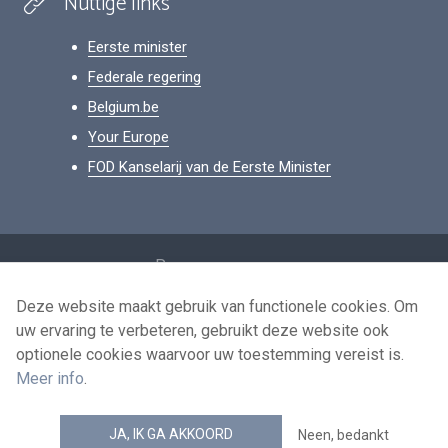
Nuttige links
Eerste minister
Federale regering
Belgium.be
Your Europe
FOD Kanselarij van de Eerste Minister
Footer
Persoonsgegevens
Voorwaarden voor het hergebruik
Deze website maakt gebruik van functionele cookies. Om
uw ervaring te verbeteren, gebruikt deze website ook
Contacteer ons
optionele cookies waarvoor uw toestemming vereist is.
Toegankelijkheid
Meer info
.
news.belgium RSS feed
JA, IK GA AKKOORD
Neen, bedankt