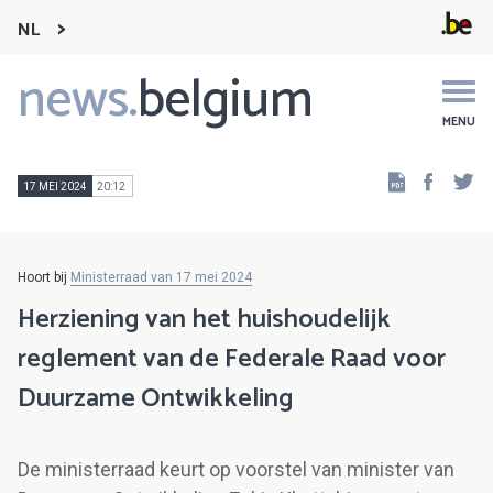
NL
news.
belgium
Main
navigation
MENU
Faceb
Tw
17 MEI 2024
20:12
Hoort bij
Ministerraad van 17 mei 2024
Herziening van het huishoudelijk
reglement van de Federale Raad voor
Duurzame Ontwikkeling
De ministerraad keurt op voorstel van minister van