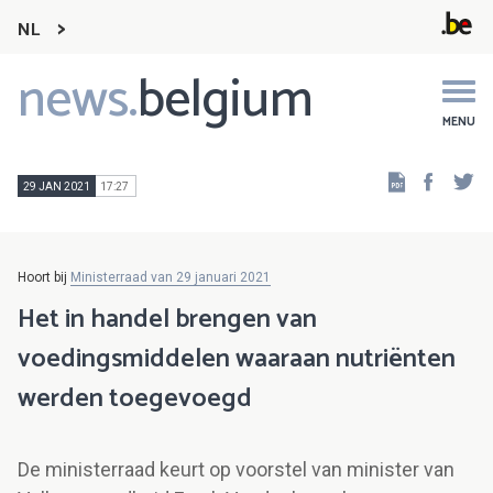
NL
news.
belgium
Main
navigation
MENU
Faceb
Tw
29 JAN 2021
17:27
Hoort bij
Ministerraad van 29 januari 2021
Het in handel brengen van
voedingsmiddelen waaraan nutriënten
werden toegevoegd
De ministerraad keurt op voorstel van minister van