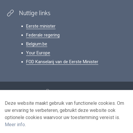
Nuttige links
Eerste minister
Federale regering
Belgium.be
Your Europe
FOD Kanselarij van de Eerste Minister
Footer
Persoonsgegevens
Voorwaarden voor het hergebruik
Deze website maakt gebruik van functionele cookies. Om
uw ervaring te verbeteren, gebruikt deze website ook
Contacteer ons
optionele cookies waarvoor uw toestemming vereist is.
Toegankelijkheid
Meer info
.