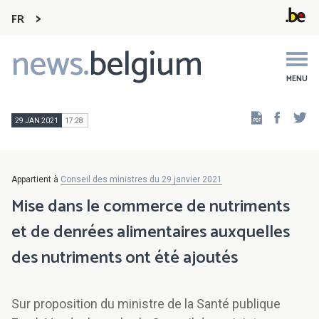
FR
news.
belgium
Main
navigation
MENU
Faceb
Tw
29 JAN 2021
17:28
Appartient à
Conseil des ministres du 29 janvier 2021
Mise dans le commerce de nutriments
et de denrées alimentaires auxquelles
des nutriments ont été ajoutés
Sur proposition du ministre de la Santé publique