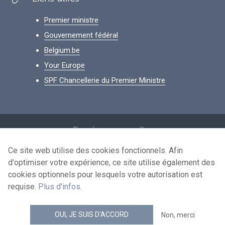
Premier ministre
Gouvernement fédéral
Belgium.be
Your Europe
SPF Chancellerie du Premier Ministre
Footer
Données personnelles
Conditions de réutilisation
Ce site web utilise des cookies fonctionnels. Afin
d'optimiser votre expérience, ce site utilise également des
Contactez-nous
cookies optionnels pour lesquels votre autorisation est
Accessibilité
requise.
Plus d'infos
.
news.belgium flux RSS
OUI, JE SUIS D'ACCORD
Non, merci