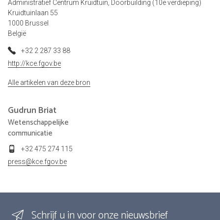
Administratief Centrum Kruidtuin, Doorbuilding (10e verdieping)
Kruidtuinlaan 55
1000 Brussel
België
+32 2 287 33 88
http://kce.fgov.be
Alle artikelen van deze bron
Gudrun
Briat
Wetenschappelijke
communicatie
+32 475 274 115
press@kce.fgov.be
Schrijf u in voor onze nieuwsbrief