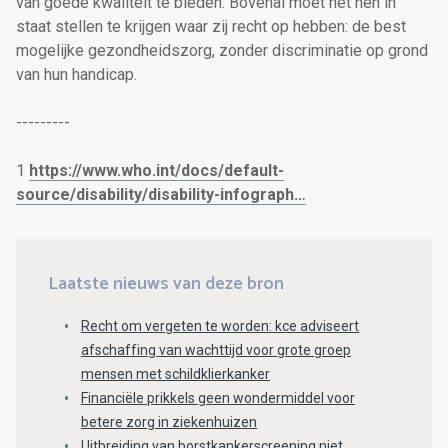
van goede kwaliteit te bieden. Bovenal moet het hen in
staat stellen te krijgen waar zij recht op hebben: de best
mogelijke gezondheidszorg, zonder discriminatie op grond
van hun handicap.
---------
1
https://www.who.int/docs/default-
source/disability/disability-infograph…
Laatste nieuws van deze bron
Recht om vergeten te worden: kce adviseert
afschaffing van wachttijd voor grote groep
mensen met schildklierkanker
Financiële prikkels geen wondermiddel voor
betere zorg in ziekenhuizen
Uitbreiding van borstkankerscreening niet