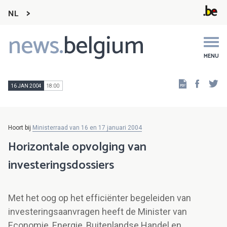
NL
news.
belgium
Main
navigation
MENU
Faceb
Tw
16 JAN 2004
18:00
Hoort bij
Ministerraad van 16 en 17 januari 2004
Horizontale opvolging van
investeringsdossiers
Met het oog op het efficiënter begeleiden van
investeringsaanvragen heeft de Minister van
Economie, Energie, Buitenlandse Handel en