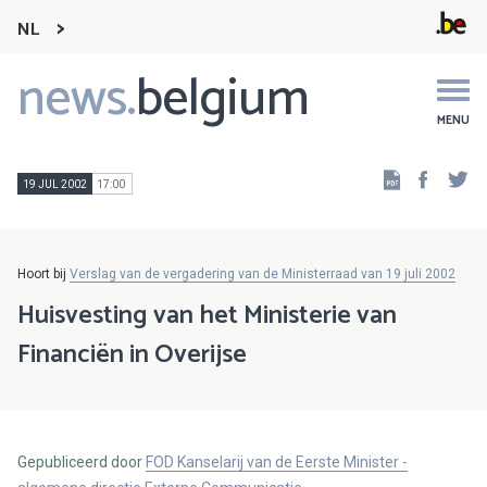
NL
news.
belgium
Main
navigation
MENU
Faceb
Tw
19 JUL 2002
17:00
Hoort bij
Verslag van de vergadering van de Ministerraad van 19 juli 2002
Huisvesting van het Ministerie van
Financiën in Overijse
Gepubliceerd door
FOD Kanselarij van de Eerste Minister -