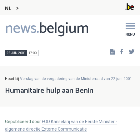
NL
news.
belgium
Main
navigation
MENU
Faceb
Tw
22 JUN 2001
17:00
Hoort bij
Verslag van de vergadering van de Ministerraad van 22 juni 2001
Humanitaire hulp aan Benin
Gepubliceerd door
FOD Kanselarij van de Eerste Minister -
algemene directie Externe Communicatie