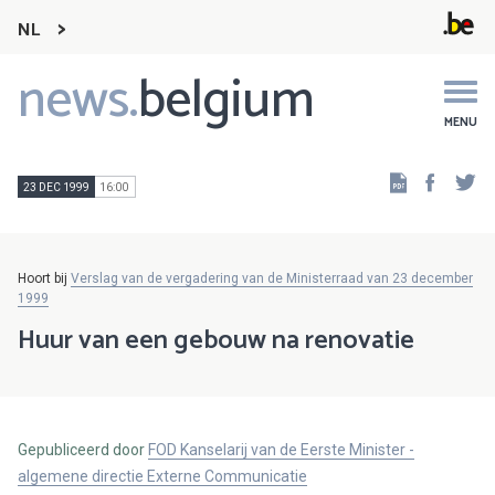
NL
news.
belgium
Main
navigation
MENU
Faceb
Tw
23 DEC 1999
16:00
Hoort bij
Verslag van de vergadering van de Ministerraad van 23 december
1999
Huur van een gebouw na renovatie
Gepubliceerd door
FOD Kanselarij van de Eerste Minister -
algemene directie Externe Communicatie