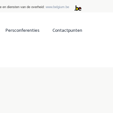
ie en diensten van de overheid:
www.belgium.be
Persconferenties
Contactpunten
ok
tter