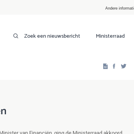
Andere informat
Zoek een nieuwsbericht
Ministerraad
Facebo
Twi
en
Minister van Financiën, ging de Ministerraad akkoord