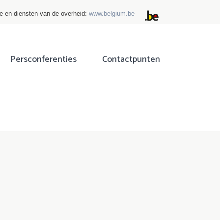
ie en diensten van de overheid:
www.belgium.be
Persconferenties
Contactpunten
ok
tter