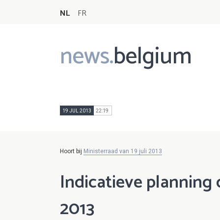
NL
FR
news.
belgium
Main
navigation
19 JUL 2013
22:19
Hoort bij
Ministerraad van 19 juli 2013
Indicatieve planning c
2013