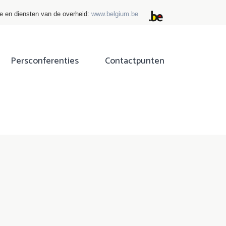
ie en diensten van de overheid:
www.belgium.be
Persconferenties
Contactpunten
ok
tter