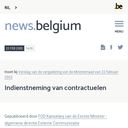
NL
news.
belgium
Main
navigation
MENU
Faceb
Tw
22 FEB 2002
16:00
Hoort bij
Verslag van de vergadering van de Ministerraad van 22 februari
2002
Indienstneming van contractuelen
Gepubliceerd door
FOD Kanselarij van de Eerste Minister -
algemene directie Externe Communicatie