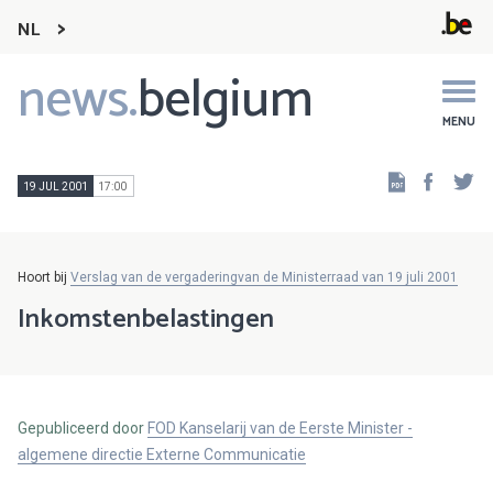
NL
news.
belgium
Main
navigation
MENU
Faceb
Tw
19 JUL 2001
17:00
Hoort bij
Verslag van de vergaderingvan de Ministerraad van 19 juli 2001
Inkomstenbelastingen
Gepubliceerd door
FOD Kanselarij van de Eerste Minister -
algemene directie Externe Communicatie