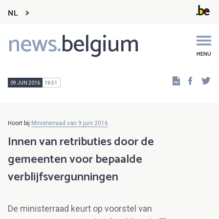
NL
news.
belgium
Main
navigation
MENU
Faceb
Tw
09 JUN 2016
16:51
Hoort bij
Ministerraad van 9 juni 2016
Innen van retributies door de
gemeenten voor bepaalde
verblijfsvergunningen
De ministerraad keurt op voorstel van