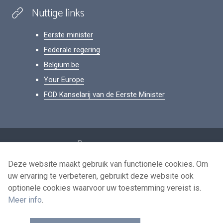
Nuttige links
Eerste minister
Federale regering
Belgium.be
Your Europe
FOD Kanselarij van de Eerste Minister
Footer
Persoonsgegevens
Voorwaarden voor het hergebruik
Deze website maakt gebruik van functionele cookies. Om
uw ervaring te verbeteren, gebruikt deze website ook
Contacteer ons
optionele cookies waarvoor uw toestemming vereist is.
Toegankelijkheid
Meer info
.