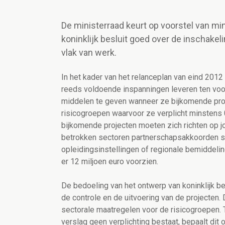
De ministerraad keurt op voorstel van mi
koninklijk besluit goed over de inschake
vlak van werk.
In het kader van het relanceplan van eind 2012
reeds voldoende inspanningen leveren ten voor
middelen te geven wanneer ze bijkomende proj
risicogroepen waarvoor ze verplicht minsten
bijkomende projecten moeten zich richten op j
betrokken sectoren partnerschapsakkoorden sl
opleidingsinstellingen of regionale bemiddelin
er 12 miljoen euro voorzien.
De bedoeling van het ontwerp van koninklijk be
de controle en de uitvoering van de projecten. D
sectorale maatregelen voor de risicogroepen. T
verslag geen verplichting bestaat, bepaalt dit