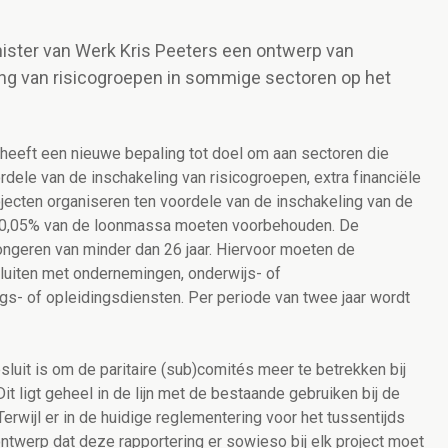
nister van Werk Kris Peeters een ontwerp van
ling van risicogroepen in sommige sectoren op het
 heeft een nieuwe bepaling tot doel om aan sectoren die
dele van de inschakeling van risicogroepen, extra financiële
ecten organiseren ten voordele van de inschakeling van de
s 0,05% van de loonmassa moeten voorbehouden. De
ongeren van minder dan 26 jaar. Hiervoor moeten de
uiten met ondernemingen, onderwijs- of
gs- of opleidingsdiensten. Per periode van twee jaar wordt
sluit is om de paritaire (sub)comités meer te betrekken bij
it ligt geheel in de lijn met de bestaande gebruiken bij de
erwijl er in de huidige reglementering voor het tussentijds
 ontwerp dat deze rapportering er sowieso bij elk project moet