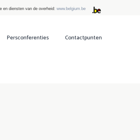
ie en diensten van de overheid:
www.belgium.be
Persconferenties
Contactpunten
ok
tter