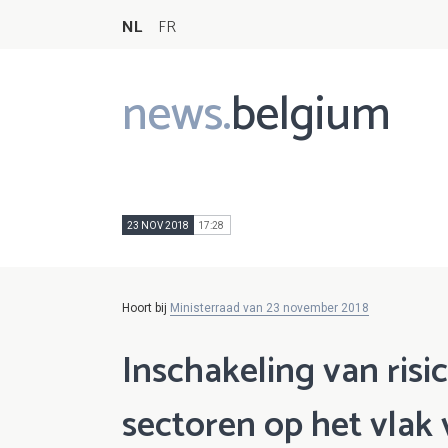
NL
FR
news.
belgium
Main
navigation
23 NOV 2018
17:28
Hoort bij
Ministerraad van 23 november 2018
Inschakeling van ris
sectoren op het vlak