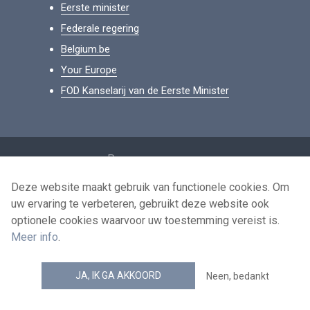
Eerste minister
Federale regering
Belgium.be
Your Europe
FOD Kanselarij van de Eerste Minister
Footer
Persoonsgegevens
Voorwaarden voor het hergebruik
Deze website maakt gebruik van functionele cookies. Om
uw ervaring te verbeteren, gebruikt deze website ook
Contacteer ons
optionele cookies waarvoor uw toestemming vereist is.
Toegankelijkheid
Meer info
.
news.belgium RSS feed
JA, IK GA AKKOORD
Neen, bedankt
© 2026 - news.belgium.be