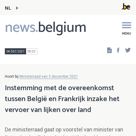
NL
news.
belgium
Main
navigation
MENU
Faceb
Tw
04 DEC 2021
09:20
Hoort bij
Ministerraad van 3 december 2021
Instemming met de overeenkomst
tussen België en Frankrijk inzake het
vervoer van lijken over land
De ministerraad gaat op voorstel van minister van