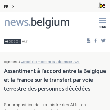
FR
news.
belgium
Main
navigation
MENU
Faceb
Tw
04 DÉC 2021
09:21
Appartient à
Conseil des ministres du 3 décembre 2021
Assentiment à l’accord entre la Belgique
et la France sur le transfert par voie
terrestre des personnes décédées
Sur proposition de la ministre des Affaires