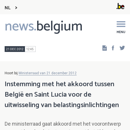
NL
news.
belgium
Main
navigation
MENU
Faceb
Tw
21 DEC 2012
12:45
Hoort bij
Ministerraad van 21 december 2012
Instemming met het akkoord tussen
België en Saint Lucia voor de
uitwisseling van belastingsinlichtingen
De ministerraad gaat akkoord met het voorontwerp