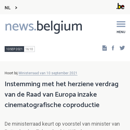
NL
news.
belgium
Main
navigation
MENU
Faceb
Tw
10 SEP 2021
16:10
Hoort bij
Ministerraad van 10 september 2021
Instemming met het herziene verdrag
van de Raad van Europa inzake
cinematografische coproductie
De ministerraad keurt op voorstel van minister van