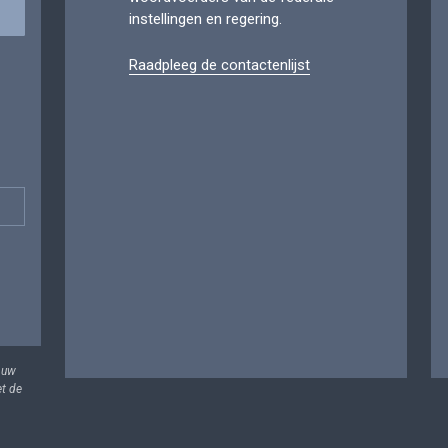
instellingen en regering.
Raadpleeg de contactenlijst
 uw
et de