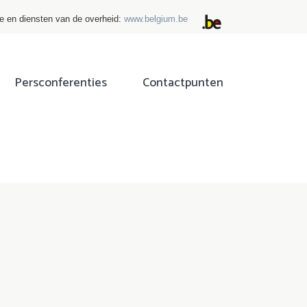
ie en diensten van de overheid:
www.belgium.be
Persconferenties
Contactpunten
ok
tter