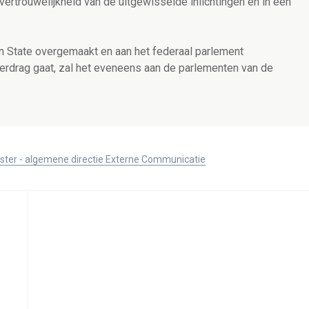
vertrouwelijkheid van de uitgewisselde inlichtingen en in een
n State overgemaakt en aan het federaal parlement
rdrag gaat, zal het eveneens aan de parlementen van de
ister - algemene directie Externe Communicatie