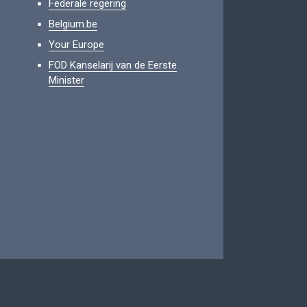
Federale regering
Belgium.be
Your Europe
FOD Kanselarij van de Eerste
Minister