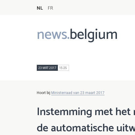
NL
FR
news.
belgium
Main
navigation
23 MRT 2017
15:25
Hoort bij
Ministerraad van 23 maart 2017
Instemming met het m
de automatische uitwi