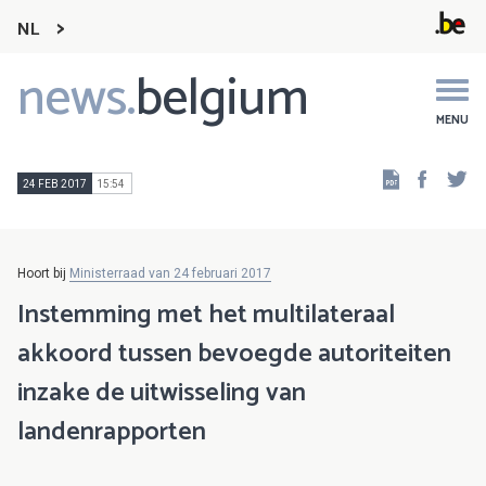
NL
news.
belgium
Main
navigation
MENU
Faceb
Tw
24 FEB 2017
15:54
Hoort bij
Ministerraad van 24 februari 2017
Instemming met het multilateraal
akkoord tussen bevoegde autoriteiten
inzake de uitwisseling van
landenrapporten