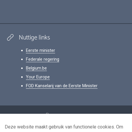
Nuttige links
Eerste minister
Federale regering
Belgium.be
Your Europe
FOD Kanselarij van de Eerste Minister
Footer
Persoonsgegevens
Voorwaarden voor het hergebruik
Deze website maakt gebruik van functionele cookies. Om