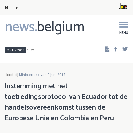
NL
news.
belgium
Main
navigation
MENU
Faceb
Tw
02 JUN 2017
18:25
Hoort bij
Ministerraad van 2 juni 2017
Instemming met het
toetredingsprotocol van Ecuador tot de
handelsovereenkomst tussen de
Europese Unie en Colombia en Peru