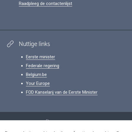
Raadpleeg de contactenlijst
Nuttige links
Eerste minister
Federale regering
Belgium.be
Your Europe
FOD Kanselarij van de Eerste Minister
Footer
Persoonsgegevens
Voorwaarden voor het hergebruik