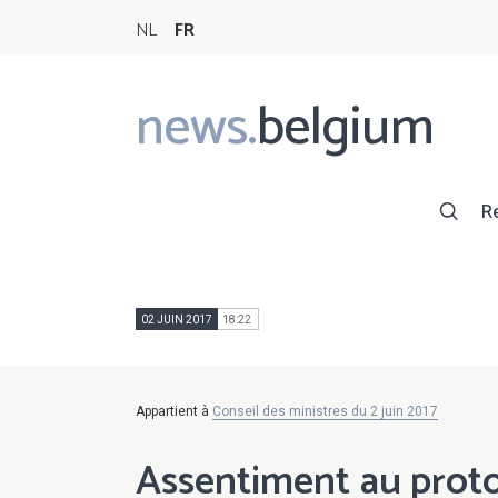
NL
FR
news.
belgium
Main
navigation
R
02 JUIN 2017
18:22
Appartient à
Conseil des ministres du 2 juin 2017
Assentiment au proto