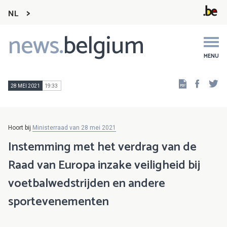
NL
news.
belgium
Main
navigation
MENU
Faceb
Tw
28 MEI 2021
19:33
Hoort bij
Ministerraad van 28 mei 2021
Instemming met het verdrag van de
Raad van Europa inzake veiligheid bij
voetbalwedstrijden en andere
sportevenementen