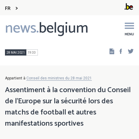
FR
news.
belgium
Main
navigation
MENU
Faceb
Tw
28 MAI 2021
19:33
Appartient à
Conseil des ministres du 28 mai 2021
Assentiment à la convention du Conseil
de l’Europe sur la sécurité lors des
matchs de football et autres
manifestations sportives