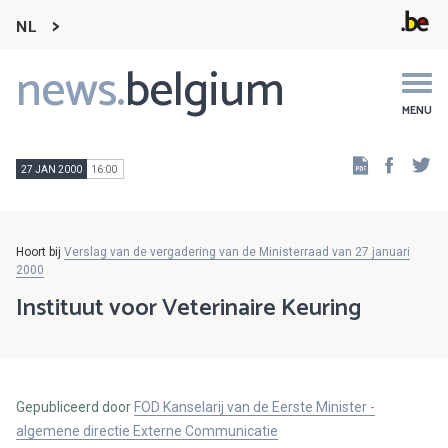
NL
news.
belgium
Main
navigation
MENU
Faceb
Tw
27 JAN 2000
16:00
Hoort bij
Verslag van de vergadering van de Ministerraad van 27 januari
2000
Instituut voor Veterinaire Keuring
Gepubliceerd door
FOD Kanselarij van de Eerste Minister -
algemene directie Externe Communicatie