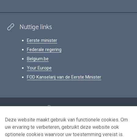
Nuttige links
Eerste minister
Federale regering
Belgium.be
Your Europe
FOD Kanselarij van de Eerste Minister
Footer
Persoonsgegevens
Voorwaarden voor het hergebruik
Deze website maakt gebruik van functionele cookies. Om
uw ervaring te verbeteren, gebruikt deze website ook
Contacteer ons
optionele cookies waarvoor uw toestemming vereist is.