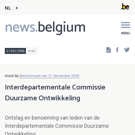
NL
news.
belgium
Main
navigation
MENU
Faceb
Tw
21 DEC 2006
16:00
Hoort bij
Ministerraad van 21 december 2006
Interdepartementale Commissie
Duurzame Ontwikkeling
Ontslag en benoeming van leden van de
Interdepartementale Commissie Duurzame
Ontwikkeling