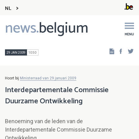
NL
news.
belgium
Main
navigation
MENU
Faceb
Tw
29 JAN 2009
10:50
Hoort bij
Ministerraad van 29 januari 2009
Interdepartementale Commissie
Duurzame Ontwikkeling
Benoeming van de leden van de
Interdepartementale Commissie Duurzame
Ontwikkeling