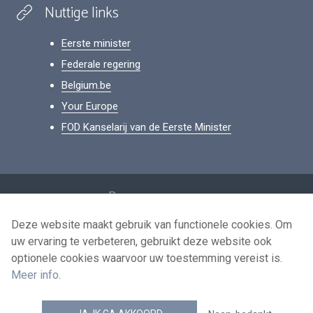
Nuttige links
Eerste minister
Federale regering
Belgium.be
Your Europe
FOD Kanselarij van de Eerste Minister
Footer
Persoonsgegevens
Voorwaarden voor het hergebruik
Deze website maakt gebruik van functionele cookies. Om
uw ervaring te verbeteren, gebruikt deze website ook
Contacteer ons
optionele cookies waarvoor uw toestemming vereist is.
Toegankelijkheid
Meer info
.
news.belgium RSS feed