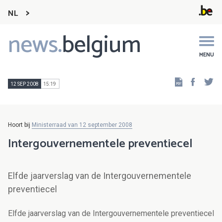
NL
news.
belgium
Main
navigation
MENU
Faceb
Tw
12 SEP 2008
15:19
Hoort bij
Ministerraad van 12 september 2008
Intergouvernementele preventiecel
Elfde jaarverslag van de Intergouvernementele
preventiecel
Elfde jaarverslag van de Intergouvernementele preventiecel