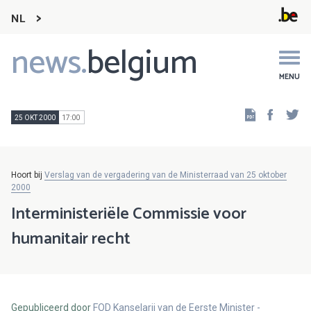
NL
news.
belgium
Main
navigation
MENU
Faceb
Tw
25 OKT 2000
17:00
Hoort bij
Verslag van de vergadering van de Ministerraad van 25 oktober
2000
Interministeriële Commissie voor
humanitair recht
Gepubliceerd door
FOD Kanselarij van de Eerste Minister -