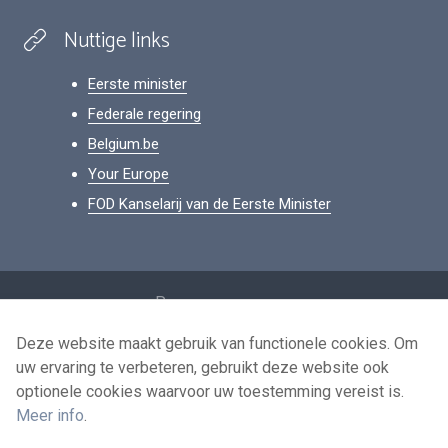
Nuttige links
Eerste minister
Federale regering
Belgium.be
Your Europe
FOD Kanselarij van de Eerste Minister
Footer
Persoonsgegevens
Voorwaarden voor het hergebruik
Deze website maakt gebruik van functionele cookies. Om
uw ervaring te verbeteren, gebruikt deze website ook
Contacteer ons
optionele cookies waarvoor uw toestemming vereist is.
Toegankelijkheid
Meer info
.