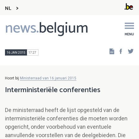
NL
news.
belgium
Main
navigation
MENU
Faceb
Tw
16 JAN 2015
17:27
Hoort bij
Ministerraad van 16 januari 2015
Interministeriële conferenties
De ministerraad heeft de lijst opgesteld van de
interministeriële conferenties die moeten worden
opgericht, onder voorbehoud van eventuele
aanvullende voorstellen van de deelgebieden. Die