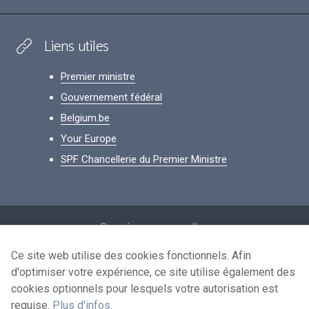
Liens utiles
Premier ministre
Gouvernement fédéral
Belgium.be
Your Europe
SPF Chancellerie du Premier Ministre
Footer
Données personnelles
Conditions de réutilisation
Ce site web utilise des cookies fonctionnels. Afin
d'optimiser votre expérience, ce site utilise également des
Contactez-nous
cookies optionnels pour lesquels votre autorisation est
Accessibilité
requise.
Plus d'infos
.