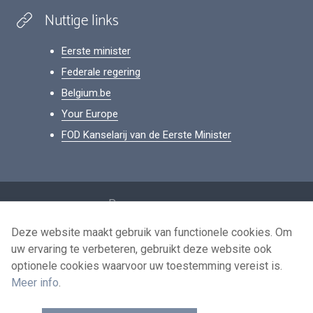
Nuttige links
Eerste minister
Federale regering
Belgium.be
Your Europe
FOD Kanselarij van de Eerste Minister
Footer
Persoonsgegevens
Voorwaarden voor het hergebruik
Deze website maakt gebruik van functionele cookies. Om
uw ervaring te verbeteren, gebruikt deze website ook
Contacteer ons
optionele cookies waarvoor uw toestemming vereist is.
Toegankelijkheid
Meer info
.