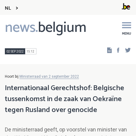
NL
news.
belgium
Main
navigation
MENU
Faceb
Tw
02 SEP 2022
15:12
Hoort bij
Ministerraad van 2 september 2022
Internationaal Gerechtshof: Belgische
tussenkomst in de zaak van Oekraïne
tegen Rusland over genocide
De ministerraad geeft, op voorstel van minister van