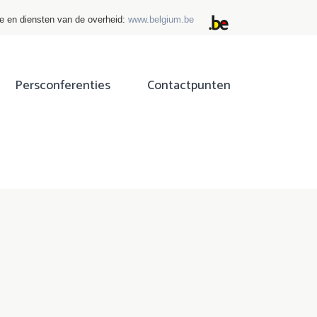
ie en diensten van de overheid:
www.belgium.be
Persconferenties
Contactpunten
ok
tter