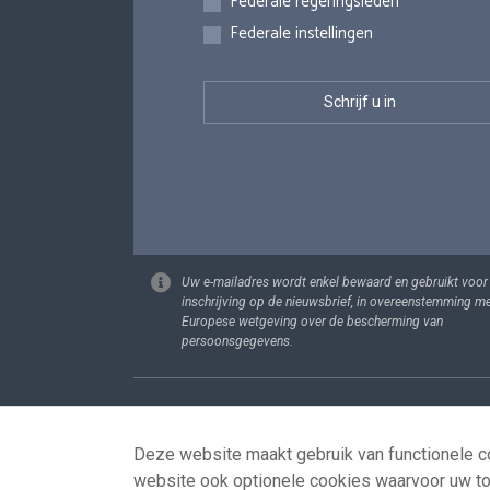
Federale regeringsleden
Federale instellingen
Uw e-mailadres wordt enkel bewaard en gebruikt voor
inschrijving op de nieuwsbrief, in overeenstemming m
Europese wetgeving over de bescherming van
persoonsgegevens.
Footer
Persoonsgege
Deze website maakt gebruik van functionele co
website ook optionele cookies waarvoor uw t