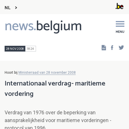
NL
news.
belgium
Main
navigation
MENU
Faceb
Tw
28 NOV 2008
18:24
Hoort bij
Ministerraad van 28 november 2008
Internationaal verdrag- maritieme
vordering
Verdrag van 1976 over de beperking van
aansprakelijkheid voor maritieme vorderingen -
protocol van 1996