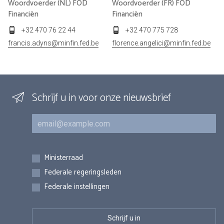
Woordvoerder (NL) FOD
Woordvoerder (FR) FOD
Financiën
Financiën
+32 470 76 22 44
+32 470 775 728
francis.adyns@minfin.fed.be
florence.angelici@minfin.fed.be
Schrijf u in voor onze nieuwsbrief
E-mail
Inschrijvingen
Ministerraad
Federale regeringsleden
Federale instellingen