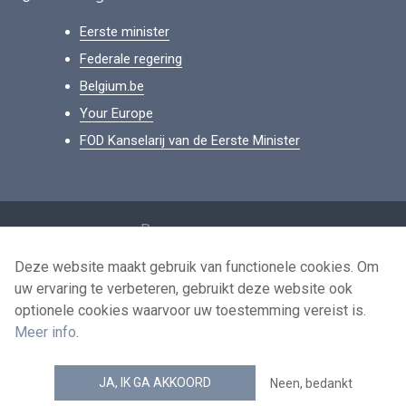
Eerste minister
Federale regering
Belgium.be
Your Europe
FOD Kanselarij van de Eerste Minister
Footer
Persoonsgegevens
Voorwaarden voor het hergebruik
Deze website maakt gebruik van functionele cookies. Om
uw ervaring te verbeteren, gebruikt deze website ook
Contacteer ons
optionele cookies waarvoor uw toestemming vereist is.
Toegankelijkheid
Meer info
.
news.belgium RSS feed
JA, IK GA AKKOORD
Neen, bedankt
© 2026 - news.belgium.be