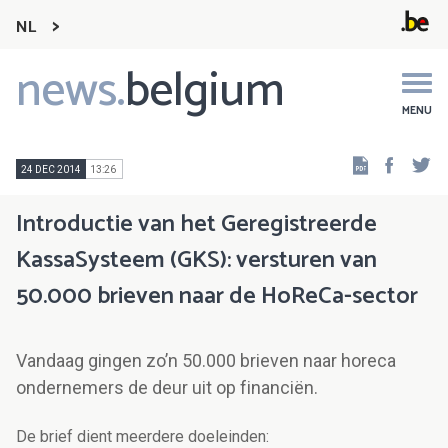
NL
news.
belgium
Main
navigation
MENU
Faceb
Tw
24 DEC 2014
13:26
Introductie van het Geregistreerde
KassaSysteem (GKS): versturen van
50.000 brieven naar de HoReCa-sector
Vandaag gingen zo’n 50.000 brieven naar horeca
ondernemers de deur uit op financiën.
De brief dient meerdere doeleinden: